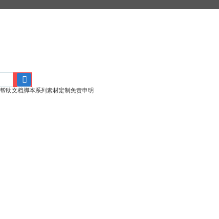
帮助文档
脚本系列
素材定制
免责申明
搜
索