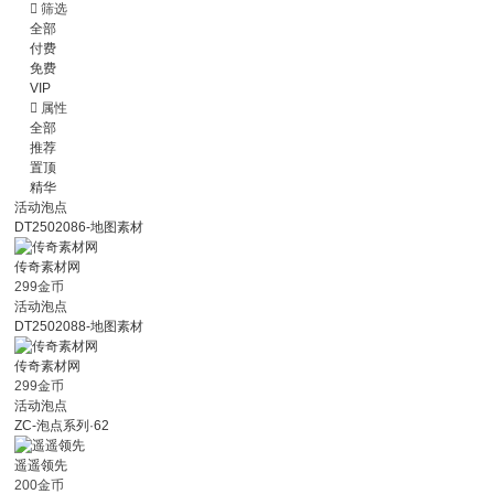

筛选
全部
付费
免费
VIP

属性
全部
推荐
置顶
精华
活动泡点
DT2502086-地图素材
传奇素材网
299金币
活动泡点
DT2502088-地图素材
传奇素材网
299金币
活动泡点
ZC-泡点系列·62
遥遥领先
200金币