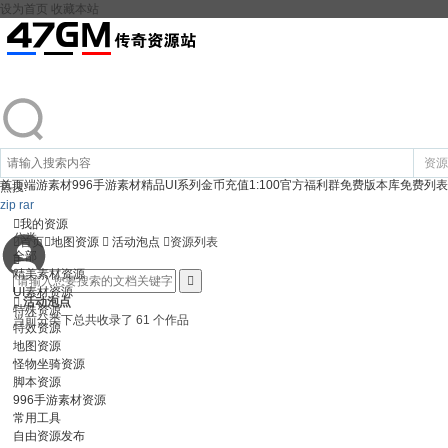
设为首页
收藏本站
资源
首页
端游素材
996手游素材
精品UI系列
金币充值1:100
官方福利群
免费版本库
免费列表
热搜:
zip
rar

我的资源
分类

首页

地图资源

活动泡点

资源列表
全部

精美素材资源
登录
注册

UI素材资源

活动泡点
特殊资源
当前分类下总共收录了 61 个作品
特效资源
地图资源
怪物坐骑资源
脚本资源
996手游素材资源
常用工具
自由资源发布