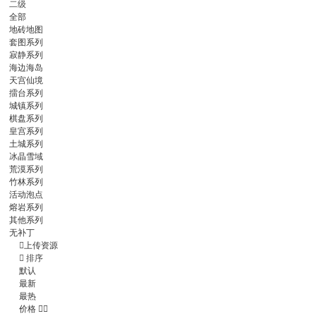
二级
全部
地砖地图
套图系列
寂静系列
海边海岛
天宫仙境
擂台系列
城镇系列
棋盘系列
皇宫系列
土城系列
冰晶雪域
荒漠系列
竹林系列
活动泡点
熔岩系列
其他系列
无补丁

上传资源

排序
默认
最新
最热
价格

