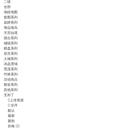
二级
全部
地砖地图
套图系列
寂静系列
海边海岛
天宫仙境
擂台系列
城镇系列
棋盘系列
皇宫系列
土城系列
冰晶雪域
荒漠系列
竹林系列
活动泡点
熔岩系列
其他系列
无补丁

上传资源

排序
默认
最新
最热
价格

