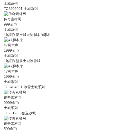
土城系列
TC2506001-土城系列
传奇素材网
999金币
土城系列
L地图9-新土城大陆脚本加素材
47脚本库
1999金币
土城系列
L地图8-盟重土城冰雪城
47脚本库
1999金币
土城系列
TC2404001-冰雪土城系列
传奇素材网
9999金币
土城系列
TC231208-独立沙城
传奇素材网
599金币