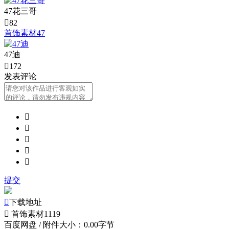
47花三哥

82
首饰素材47
47迪

172
发表评论





提交

下载地址

首饰素材1119
百度网盘
/
附件大小：0.00字节