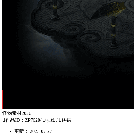
怪物素材2026

作品ID：ZP7628
/

收藏
/

纠错
更新：
2023-07-27