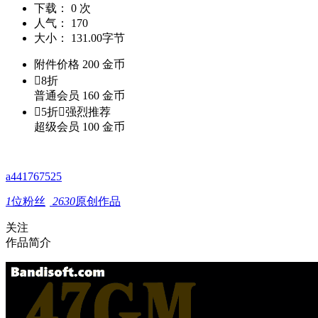
下载：
0 次
人气：
170
大小：
131.00字节
附件价格
200
金币

8折
普通会员
160
金币

5折

强烈推荐
超级会员
100
金币
a441767525
1
位粉丝
2630
原创作品
关注
作品简介