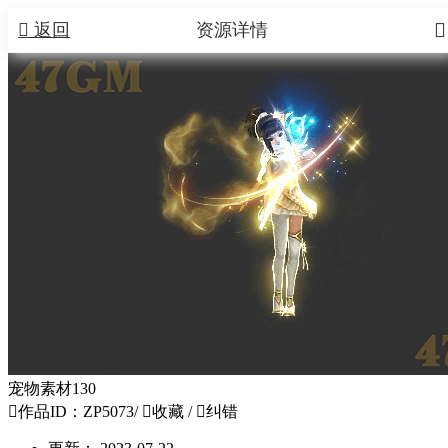


返回
资源详情
宠物素材130

作品ID：ZP5073
/

收藏
/

纠错