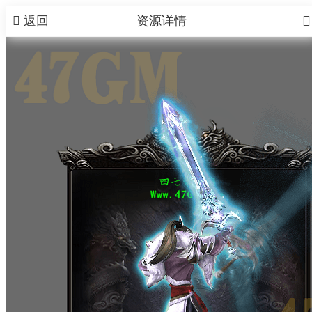


返回
资源详情