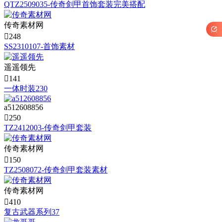
QTZ2509035-传奇剑甲首饰套装完美搭配
传奇素材网


248
SS2310107-首饰素材
遥遥领先

141
一体时装230
a512608856

250
TZ2412003-传奇剑甲套装
传奇素材网

150
TZ2508072-传奇剑甲套装素材
传奇素材网

410
复古武器系列37