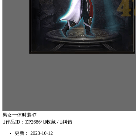
男女一体时装47

作品ID：ZP2686
/

收藏
/

纠错
更新：
2023-10-12