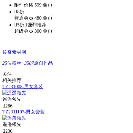
附件价格
599
金币

8折
普通会员
480
金币

5折

强烈推荐
超级会员
300
金币
传奇素材网
25
位粉丝
3587
原创作品
关注
相关推荐
TZ231008-男女套装
遥遥领先

266
TZ2311107-男女套装
遥遥领先

236