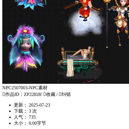
NPC2507003-NPC素材

作品ID：ZP22828
/

收藏
/

纠错
更新：
2025-07-23
下载：
3 次
人气：
735
大小：
0.00字节