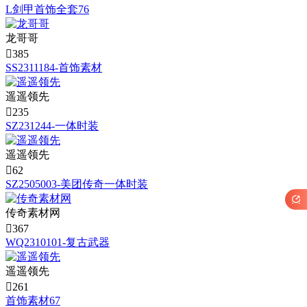
L剑甲首饰全套76
龙哥哥

385
SS2311184-首饰素材
遥遥领先

235
SZ231244-一体时装
遥遥领先

62
SZ2505003-美团传奇一体时装

传奇素材网

367
WQ2310101-复古武器
遥遥领先

261
首饰素材67