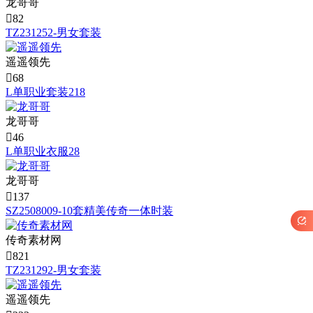
龙哥哥

82
TZ231252-男女套装
遥遥领先

68
L单职业套装218
龙哥哥

46
L单职业衣服28
龙哥哥

137
SZ2508009-10套精美传奇一体时装

传奇素材网

821
TZ231292-男女套装
遥遥领先