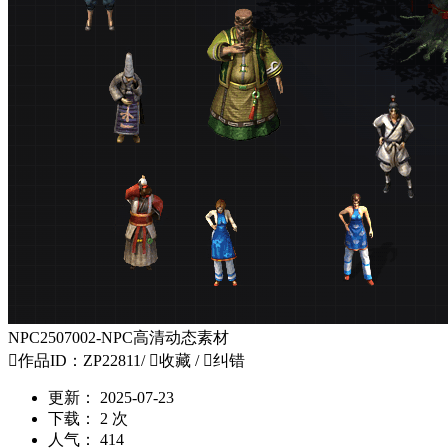
NPC2507002-NPC高清动态素材

作品ID：ZP22811
/

收藏
/

纠错
更新：
2025-07-23
下载：
2 次
人气：
414