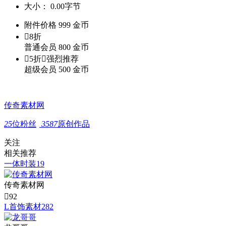
大小：
0.00字节
附件价格
999
金币

8折
普通会员
800
金币

5折

强烈推荐
超级会员
500
金币
传奇素材网
25
位粉丝
3587
原创作品
关注
相关推荐
一体时装19
传奇素材网

92
L首饰素材282