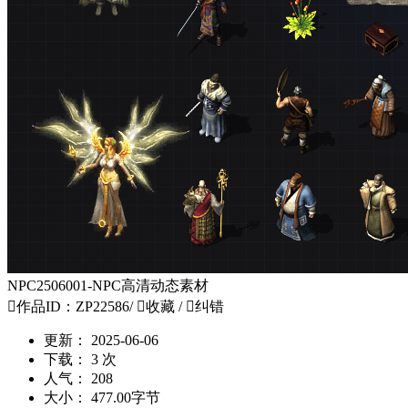
NPC2506001-NPC高清动态素材

作品ID：ZP22586
/

收藏
/

纠错
更新：
2025-06-06
下载：
3 次
人气：
208
大小：
477.00字节