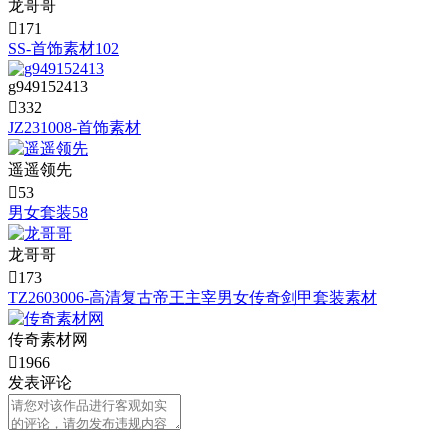
龙哥哥

171
SS-首饰素材102
g949152413

332
JZ231008-首饰素材
遥遥领先

53
男女套装58
龙哥哥

173
TZ2603006-高清复古帝王主宰男女传奇剑甲套装素材
传奇素材网

1966
发表评论