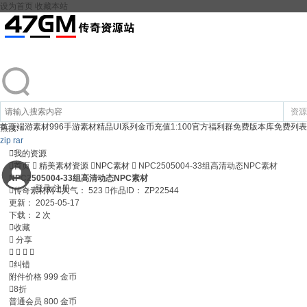
设为首页
收藏本站
资源
首页
端游素材
996手游素材
精品UI系列
金币充值1:100
官方福利群
免费版本库
免费列表
热搜:
zip
rar

我的资源

首页

精美素材资源

NPC素材

NPC2505004-33组高清动态NPC素材
NPC2505004-33组高清动态NPC素材
登录
注册

传奇素材网

人气：
523

作品ID：
ZP22544
更新：
2025-05-17
下载：
2 次

收藏

分享





纠错
附件价格
999
金币

8折
普通会员
800
金币