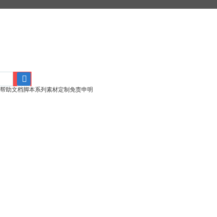
帮助文档
脚本系列
素材定制
免责申明
搜
索