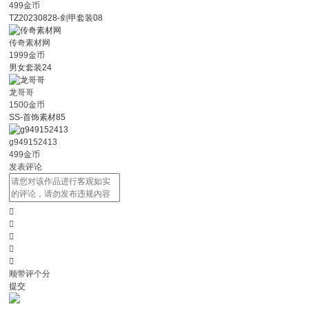
499金币
TZ20230828-剑甲套装08
传奇素材网
1999金币
男女套装24
龙哥哥
1500金币
SS-首饰素材85
g949152413
499金币
发表评论





顺带评个分
提交