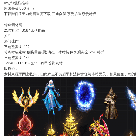

5折

强烈推荐
超级会员
500
金币
下载附件
7天内免费重复下载
开通会员
享受多重尊贵特权
传奇素材网
25
位粉丝
3587
原创作品
关注
热门佳作
三端整套UI-462
传奇时装素材 独眼霸主(男)动态一体时装 内外观齐全 PNG格式
三端整套UI-484
TZ2405007-152套996剑甲首饰素材
版权说明
素材来源于网上收集，由此产生不良后果和法律责任与本站无关，如果侵犯了您的版权，请