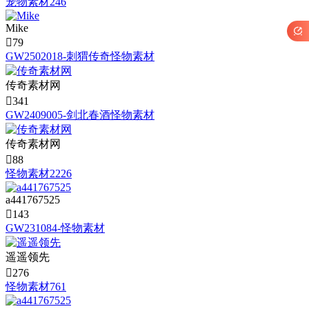
宠物素材246
Mike


79
GW2502018-刺猬传奇怪物素材
传奇素材网

341
GW2409005-剑北春酒怪物素材
传奇素材网

88
怪物素材2226
a441767525

143
GW231084-怪物素材
遥遥领先

276
怪物素材761