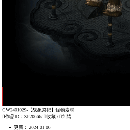
GW2401029-【战象祭祀】怪物素材

作品ID：ZP20666
/

收藏
/

纠错
更新：
2024-01-06