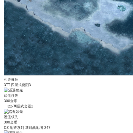
相关推荐
3TT-四层式套图3
遥遥领先
300金币
TT22-两层式套图2
遥遥领先
300金币
DZ-地砖系列-新对战地图·247