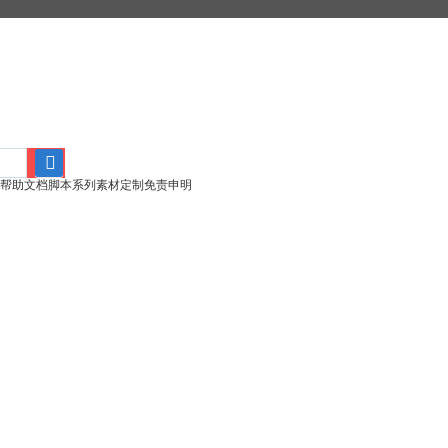
帮助文档
脚本系列
素材定制
免责申明
搜
索