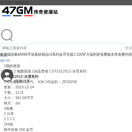
设为首页
收藏本站
资源
首页
端游素材
996手游素材
精品UI系列
金币充值1:100
官方福利群
免费版本库
免费列表
热搜:
zip
rar

我的资源

首页

地图资源

冰晶雪域

DT2312012-冰雪系列
DT2312012-冰雪系列
登录
注册

传奇素材网

人气：
636

作品ID：
ZP20256
更新：
2023-12-24
下载：
12 次
大小：
381.00字节
格式：
zip

收藏

分享





纠错
附件价格
200
金币