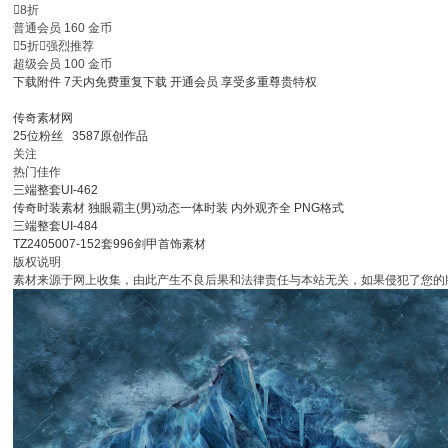

8折
普通会员
160
金币

5折

强烈推荐
超级会员
100
金币
下载附件
7天内免费重复下载
开通会员
享受多重尊贵特权
传奇素材网
25
位粉丝
3587
原创作品
关注
热门佳作
三端整套UI-462
传奇时装素材 独眼霸主(男)动态一体时装 内外观齐全 PNG格式
三端整套UI-484
TZ2405007-152套996剑甲首饰素材
版权说明
素材来源于网上收集，由此产生不良后果和法律责任与本站无关，如果侵犯了您的版权，请