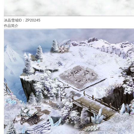
冰晶雪域ID：ZP20245
作品简介