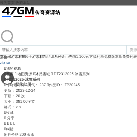
设为首页
收藏本站
资源
首页
端游素材
996手游素材
精品UI系列
金币充值1:100
官方福利群
免费版本库
免费列表
热搜:
zip
rar

我的资源

首页

地图资源

冰晶雪域

DT2312025-冰雪系列
DT2312025-冰雪系列
登录
注册

传奇素材网

人气：
237

作品ID：
ZP20245
更新：
2023-12-24
下载：
20 次
大小：
381.00字节
格式：
zip

收藏

分享





纠错
附件价格
200
金币