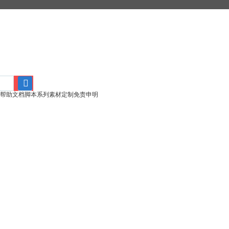
帮助文档
脚本系列
素材定制
免责申明
搜
索