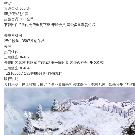

8折
普通会员
160
金币

5折

强烈推荐
超级会员
100
金币
下载附件
7天内免费重复下载
开通会员
享受多重尊贵特权
传奇素材网
25
位粉丝
3587
原创作品
关注
热门佳作
三端整套UI-462
传奇时装素材 独眼霸主(男)动态一体时装 内外观齐全 PNG格式
三端整套UI-484
TZ2405007-152套996剑甲首饰素材
版权说明
素材来源于网上收集，由此产生不良后果和法律责任与本站无关，如果侵犯了您的版权，请