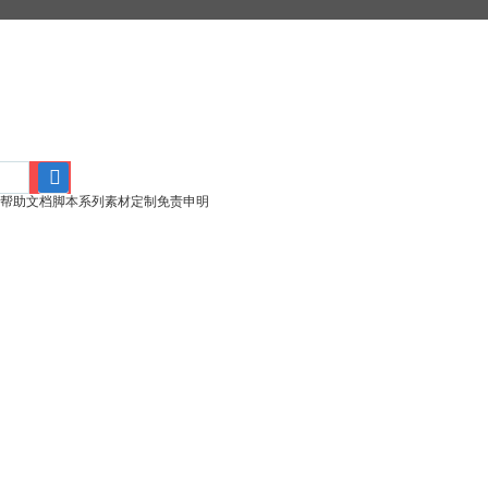
帮助文档
脚本系列
素材定制
免责申明
搜
索