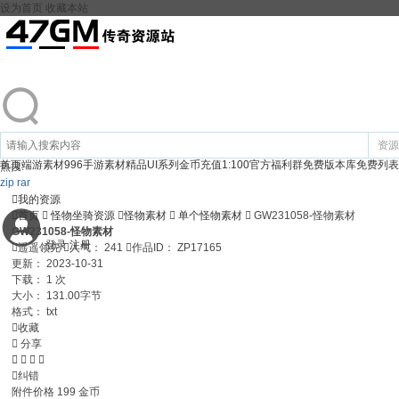
设为首页
收藏本站
资源
首页
端游素材
996手游素材
精品UI系列
金币充值1:100
官方福利群
免费版本库
免费列表
热搜:
zip
rar

我的资源

首页

怪物坐骑资源

怪物素材

单个怪物素材

GW231058-怪物素材
GW231058-怪物素材
登录
注册

遥遥领先

人气：
241

作品ID：
ZP17165
更新：
2023-10-31
下载：
1 次
大小：
131.00字节
格式：
txt

收藏

分享





纠错
附件价格
199
金币