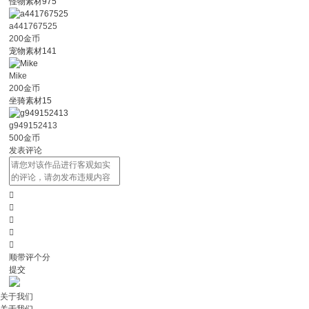
怪物素材975
a441767525
200金币
宠物素材141
Mike
200金币
坐骑素材15
g949152413
500金币
发表评论





顺带评个分
提交
关于我们