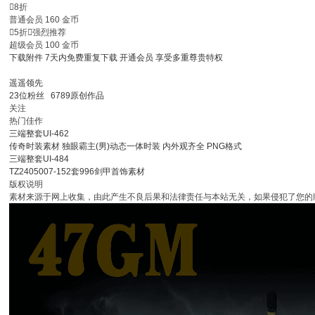

8折
普通会员
160
金币

5折

强烈推荐
超级会员
100
金币
下载附件
7天内免费重复下载
开通会员
享受多重尊贵特权
遥遥领先
23
位粉丝
6789
原创作品
关注
热门佳作
三端整套UI-462
传奇时装素材 独眼霸主(男)动态一体时装 内外观齐全 PNG格式
三端整套UI-484
TZ2405007-152套996剑甲首饰素材
版权说明
素材来源于网上收集，由此产生不良后果和法律责任与本站无关，如果侵犯了您的版权，请