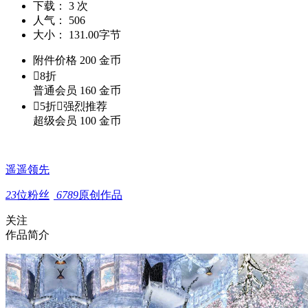
下载：
3 次
人气：
506
大小：
131.00字节
附件价格
200
金币

8折
普通会员
160
金币

5折

强烈推荐
超级会员
100
金币
遥遥领先
23
位粉丝
6789
原创作品
关注
作品简介