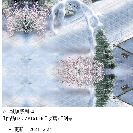
ZC-城镇系列24

作品ID：ZP16134
/

收藏
/

纠错
更新：
2023-12-24