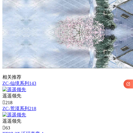
相关推荐
ZC-仙境系列143

遥遥领先

218
ZC-荒漠系列218
遥遥领先

63